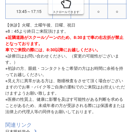
13:45～17:15
○
/
○
○
スクロールできます
【休診】火曜、土曜午後、日曜、祝日
※8：45より終日ご来院頂けます。
※近隣道路がスクールゾーンのため、8:30まで車の右左折が禁止
となっております。
車でご来院の際には、8:30以降にお越しください。
※診療日はお問い合わせください。（変更の可能性がございま
す。）
※初診の方、眼鏡・コンタクトをご希望の方はお時間に余裕を持
ってお越しください。
※見え方に異常がある方は、散瞳検査をさせて頂く場合がござい
ますのでお車・バイク等ご自身の運転でのご来院はお控えいただ
けますようお願い致します。
※医療の性質上、健康に影響を及ぼす可能性がある判断を求める
ことがあるため、未成年者の方が受診される際には保護者または
法律上の代理人等の同伴をお願いしております。
関連リンク
日本眼科学会