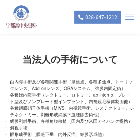
028-647-1212
当法人の手術について
白内障手術及び各種関連手術（単焦点、各種多焦点、トーリッ
クレンズ、Add-onレンズ、ORAシステム、強膜内固定術）
各種緑内障手術（レクトミー、ロトミー、ab interno、プレー
ト型及びノンプレート型インプラント、内視鏡毛様体凝固他）
各種網膜硝子体手術（MIVS、内視鏡手術、システクトミー、レ
チネクトミー、剥離形成網膜下血腫除去術他）
網膜剥離手術、各種角膜移植（国内及び米国アイバンク提携）
斜視手術
眼形成手術（眼瞼下垂、内外反症、結膜形成他）