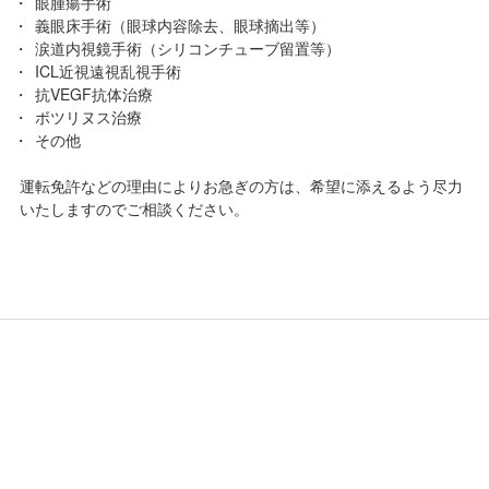
眼腫瘍手術
義眼床手術（眼球内容除去、眼球摘出等）
涙道内視鏡手術（シリコンチューブ留置等）
ICL近視遠視乱視手術
抗VEGF抗体治療
ボツリヌス治療
その他
運転免許などの理由によりお急ぎの方は、希望に添えるよう尽力
いたしますのでご相談ください。