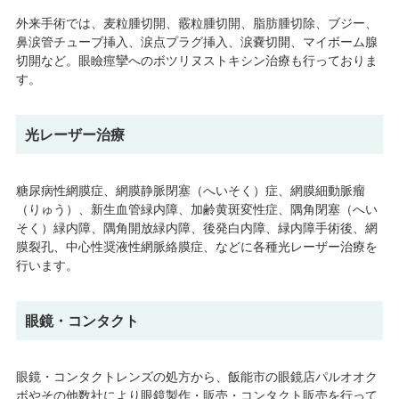
外来手術では、麦粒腫切開、霰粒腫切開、脂肪腫切除、ブジー、
鼻涙管チューブ挿入、涙点プラグ挿入、涙嚢切開、マイボーム腺
切開など。眼瞼痙攣へのボツリヌストキシン治療も行っておりま
す。
光レーザー治療
糖尿病性網膜症、網膜静脈閉塞（へいそく）症、網膜細動脈瘤
（りゅう）、新生血管緑内障、加齢黄斑変性症、隅角閉塞（へい
そく）緑内障、隅角開放緑内障、後発白内障、緑内障手術後、網
膜裂孔、中心性奨液性網脈絡膜症、などに各種光レーザー治療を
行います。
眼鏡・コンタクト
眼鏡・コンタクトレンズの処方から、飯能市の眼鏡店パルオオク
ボやその他数社により眼鏡製作・販売・コンタクト販売を行って