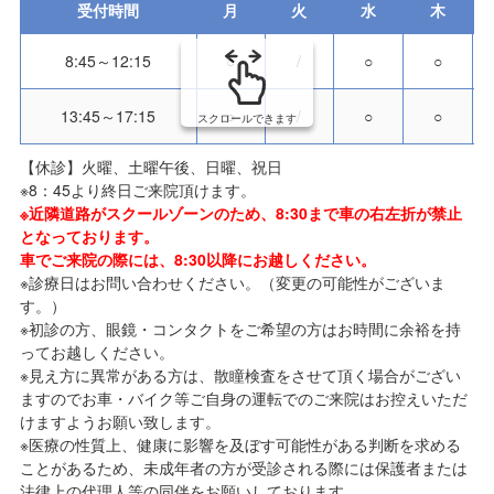
受付時間
月
火
水
木
8:45～12:15
○
/
○
○
13:45～17:15
○
/
○
○
スクロールできます
【休診】火曜、土曜午後、日曜、祝日
※8：45より終日ご来院頂けます。
※近隣道路がスクールゾーンのため、8:30まで車の右左折が禁止
となっております。
車でご来院の際には、8:30以降にお越しください。
※診療日はお問い合わせください。（変更の可能性がございま
す。）
※初診の方、眼鏡・コンタクトをご希望の方はお時間に余裕を持
ってお越しください。
※見え方に異常がある方は、散瞳検査をさせて頂く場合がござい
ますのでお車・バイク等ご自身の運転でのご来院はお控えいただ
けますようお願い致します。
※医療の性質上、健康に影響を及ぼす可能性がある判断を求める
ことがあるため、未成年者の方が受診される際には保護者または
法律上の代理人等の同伴をお願いしております。