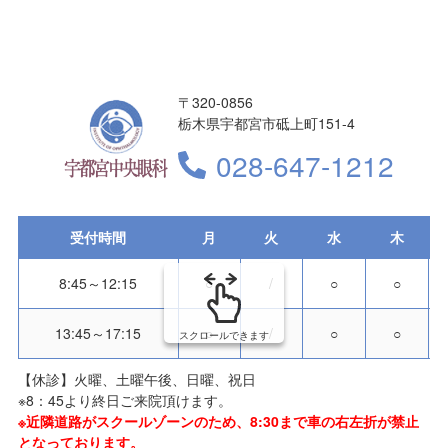
〒320-0856
栃木県宇都宮市砥上町151-4
028-647-1212
受付時間
月
火
水
木
8:45～12:15
○
/
○
○
13:45～17:15
○
/
○
○
スクロールできます
【休診】火曜、土曜午後、日曜、祝日
※8：45より終日ご来院頂けます。
※近隣道路がスクールゾーンのため、8:30まで車の右左折が禁止
となっております。