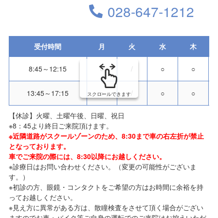
028-647-1212
受付時間
月
火
水
木
8:45～12:15
○
/
○
○
13:45～17:15
○
/
○
○
スクロールできます
【休診】火曜、土曜午後、日曜、祝日
※8：45より終日ご来院頂けます。
※近隣道路がスクールゾーンのため、8:30まで車の右左折が禁止
となっております。
車でご来院の際には、8:30以降にお越しください。
※診療日はお問い合わせください。（変更の可能性がございま
す。）
※初診の方、眼鏡・コンタクトをご希望の方はお時間に余裕を持
ってお越しください。
※見え方に異常がある方は、散瞳検査をさせて頂く場合がござい
ますのでお車・バイク等ご自身の運転でのご来院はお控えいただ